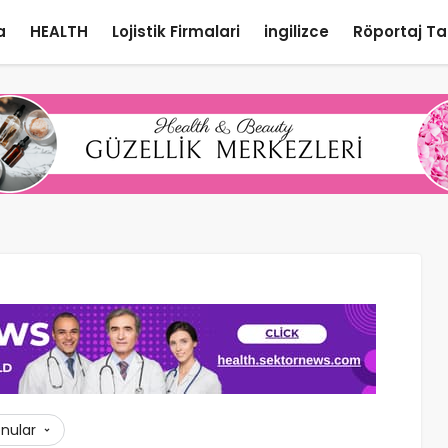
a
HEALTH
Lojistik Firmalari
ingilizce
Röportaj Ta
onular