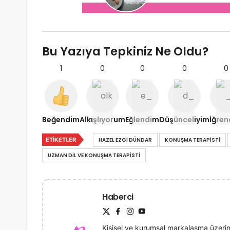
Bu Yazıya Tepkiniz Ne Oldu?
1
0
0
0
0
Beğendim
Alkışlıyorum
Eğlendim
Düşünceliyim
İğre
ETIKETLER
HAZEL EZGI DÜNDAR
KONUŞMA TERAPISTI
UZMAN DIL VE KONUŞMA TERAPISTI
Haberci
Kişisel ve kurumsal markalaşma üzerin