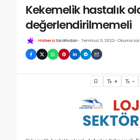
Kekemelik hastalık ol
değerlendirilmemeli
Haberci
tarafından
Temmuz 11, 2022
Okuma süre
+
-