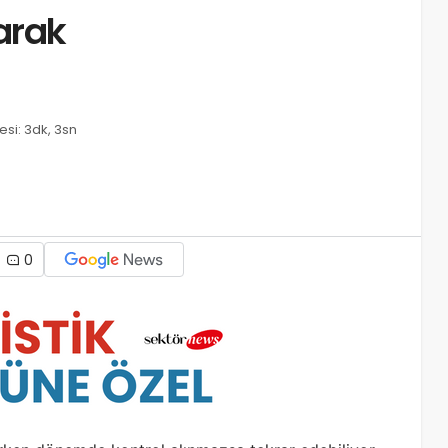
arak
si: 3dk, 3sn
0