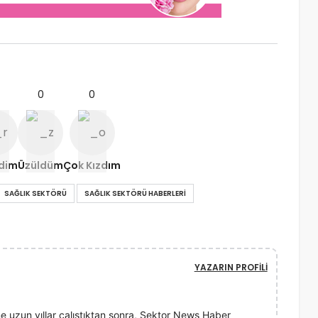
0
0
ndim
Üzüldüm
Çok Kızdım
SAĞLIK SEKTÖRÜ
SAĞLIK SEKTÖRÜ HABERLERI
YAZARIN PROFILI
e uzun yıllar çalıştıktan sonra, Sektor News Haber