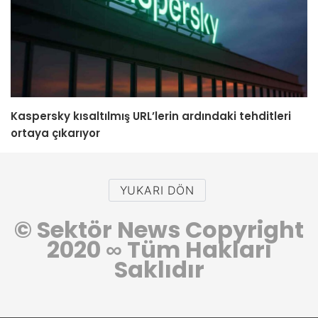
Kaspersky kısaltılmış URL’lerin ardındaki tehditleri
ortaya çıkarıyor
YUKARI DÖN
© Sektör News Copyright
2020
∞
Tüm Hakları
Saklıdır