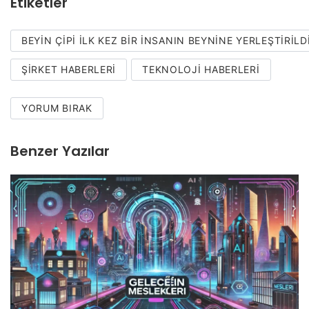
Etiketler
BEYIN ÇIPI ILK KEZ BIR INSANIN BEYNINE YERLEŞTIRILD
ŞIRKET HABERLERI
TEKNOLOJI HABERLERI
YORUM BIRAK
Benzer Yazılar