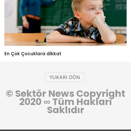
En Çok Çocuklara dikkat
YUKARI DÖN
© Sektör News Copyright
2020
∞
Tüm Hakları
Saklıdır