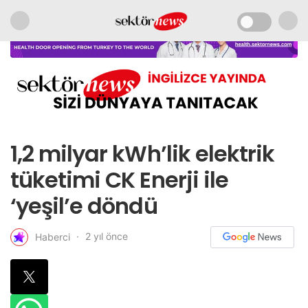
1,2 milyar kWh’lik elektrik
tüketimi CK Enerji ile
‘yeşil’e döndü
2 yıl önce
Haberci