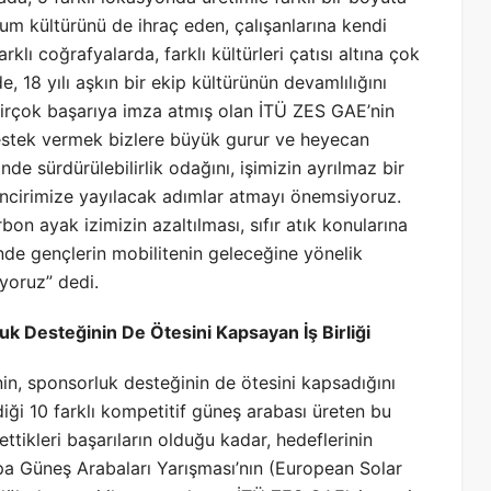
um kültürünü de ihraç eden, çalışanlarına kendi
rklı coğrafyalarda, farklı kültürleri çatısı altına çok
 18 yılı aşkın bir ekip kültürünün devamlılığını
 birçok başarıya imza atmış olan İTÜ ZES GAE’nin
destek vermek bizlere büyük gurur ve heyecan
de sürdürülebilirlik odağını, işimizin ayrılmaz bir
ncirimize yayılacak adımlar atmayı önemsiyoruz.
arbon ayak izimizin azaltılması, sıfır atık konularına
inde gençlerin mobilitenin geleceğine yönelik
yoruz” dedi.
 Desteğinin De Ötesini Kapsayan İş Birliği
n, sponsorluk desteğinin de ötesini kapsadığını
rdiği 10 farklı kompetitif güneş arabası üreten bu
ttikleri başarıların olduğu kadar, hedeflerinin
rupa Güneş Arabaları Yarışması’nın (European Solar