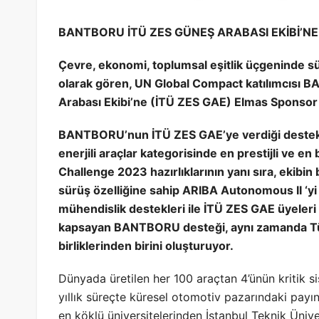
BANTBORU İTÜ ZES GÜNEŞ ARABASI EKİBİ’N
Çevre, ekonomi, toplumsal eşitlik üçgeninde sürd
olarak gören, UN Global Compact katılımcısı 
Arabası Ekibi’ne (İTÜ ZES GAE) Elmas Sponsor 
BANTBORU’nun İTÜ ZES GAE’ye verdiği destek, 
enerjili araçlar kategorisinde en prestijli ve 
Challenge 2023 hazırlıklarının yanı sıra, ekibin
sürüş özelliğine sahip ARIBA Autonomous II ‘y
mühendislik destekleri ile İTÜ ZES GAE üyeleri i
kapsayan BANTBORU desteği, aynı zamanda Türk
birliklerinden birini oluşturuyor.
Dünyada üretilen her 100 araçtan 4’ünün kritik s
yıllık süreçte küresel otomotiv pazarındaki pay
en köklü üniversitelerinden İstanbul Teknik Ünive