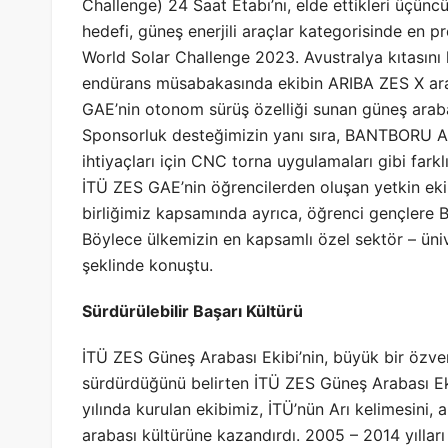
Challenge) 24 Saat Etabı’nı, elde ettikleri üçün
hedefi, güneş enerjili araçlar kategorisinde en 
World Solar Challenge 2023. Avustralya kıtasın
endürans müsabakasında ekibin ARIBA ZES X arac
GAE’nin otonom sürüş özelliği sunan güneş arab
Sponsorluk desteğimizin yanı sıra, BANTBORU Ar-
ihtiyaçları için CNC torna uygulamaları gibi farkl
İTÜ ZES GAE’nin öğrencilerden oluşan yetkin ekip
birliğimiz kapsamında ayrıca, öğrenci gençlere
Böylece ülkemizin en kapsamlı özel sektör – ünive
şeklinde konuştu.
Sürdürülebilir Başarı Kültürü
İTÜ ZES Güneş Arabası Ekibi’nin, büyük bir özveri 
sürdürdüğünü belirten İTÜ ZES Güneş Arabası Eki
yılında kurulan ekibimiz, İTÜ’nün Arı kelimesini,
arabası kültürüne kazandırdı. 2005 – 2014 yılla