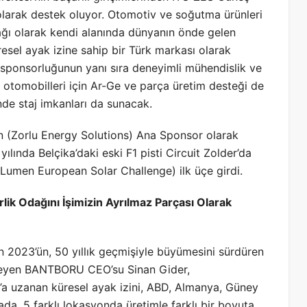
larak destek oluyor. Otomotiv ve soğutma ürünleri
rtağı olarak kendi alanında dünyanın önde gelen
esel ayak izine sahip bir Türk markası olarak
sponsorluğunun yanı sıra deneyimli mühendislik ve
eş otomobilleri için Ar-Ge ve parça üretim desteği de
nde staj imkanları da sunacak.
’in (Zorlu Energy Solutions) Ana Sponsor olarak
lında Belçika’daki eski F1 pisti Circuit Zolder’da
iLumen European Solar Challenge) ilk üçe girdi.
ik Odağını İşimizin Ayrılmaz Parçası Olarak
an 2023’ün, 50 yıllık geçmişiyle büyümesini sürdüren
leyen BANTBORU CEO’su Sinan Gider,
a uzanan küresel ayak izini, ABD, Almanya, Güney
ada, 5 farklı lokasyonda üretimle farklı bir boyuta