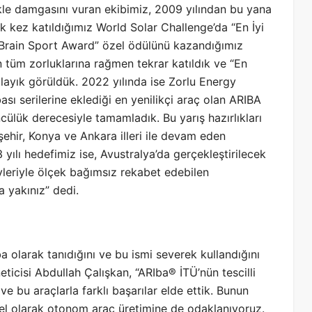
ülükle damgasını vuran ekibimiz, 2009 yılından bu yana
lk kez katıldığımız World Solar Challenge’da “En İyi
 “Brain Sport Award” özel ödülünü kazandığımız
tüm zorluklarına rağmen tekrar katıldık ve “En
layık görüldük. 2022 yılında ise Zorlu Energy
ı serilerine eklediği en yenilikçi araç olan ARIBA
cülük derecesiyle tamamladık. Bu yarış hazırlıkları
ehir, Konya ve Ankara illeri ile devam eden
 yılı hedefimiz ise, Avustralya’da gerçekleştirilecek
leriyle ölçek bağımsız rekabet edebilen
 yakınız” dedi.
 olarak tanıdığını ve bu ismi severek kullandığını
icisi Abdullah Çalışkan, “ARIba® İTÜ’nün tescilli
ve bu araçlarla farklı başarılar elde ettik. Bunun
alel olarak otonom araç üretimine de odaklanıyoruz.