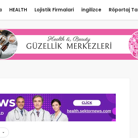
a
HEALTH
Lojistik Firmalari
ingilizce
Röportaj Ta
r