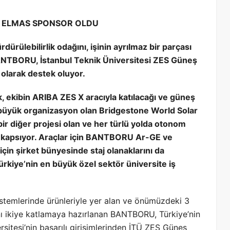
E ELMAS SPONSOR OLDU
ürülebilirlik odağını, işinin ayrılmaz bir parçası
BANTBORU, İstanbul Teknik Üniversitesi ZES Güneş
olarak destek oluyor.
ekibin ARIBA ZES X aracıyla katılacağı ve güneş
en büyük organizasyon olan Bridgestone World Solar
 bir diğer projesi olan ve her türlü yolda otonom
i kapsıyor. Araçlar için BANTBORU Ar-GE ve
çin şirket bünyesinde staj olanaklarını da
iye’nin en büyük özel sektör üniversite iş
istemlerinde ürünleriyle yer alan ve önümüzdeki 3
ını ikiye katlamaya hazırlanan BANTBORU, Türkiye’nin
rsitesi’nin başarılı girişimlerinden İTÜ ZES Güneş