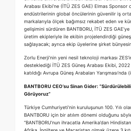
Arabası Ekibi’ne (İTÜ ZES GAE) Elmas Sponsor o
endüstrilerinin global öncülerinin güvenilir iş o
markalarıyla ölçek bağımsız rekabet eden ve kür
gelişimini sürdüren BANTBORU, İTÜ ZES GAE’ye 
üretim ekipleriyle ile ekibin projelendirdiği gün
sağlayacak; ayrıca ekip üyelerine şirket bünyesi
Zorlu Enerji’nin yeni nesil teknoloji markası ZES
desteklediği İTÜ ZES Güneş Arabası Ekibi, 2022 yı
katıldığı Avrupa Güneş Arabaları Yarışması’nda (
BANTBORU CEO’su Sinan Gider: “Sürdürülebilirl
Görüyoruz”
Türkiye Cumhuriyeti’nin kuruluşunun 100. Yılı ol
BANTBORU için bir atılım dönemi olduğunu söy
“BANTBORU’nun ihracatla Amerika’dan Hindistan’
Afrika, İngiltere ve Macaristan olmak üzere 3 kıt