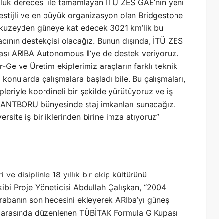
cülük derecesi ile tamamlayan İTÜ ZES GAE’nin yeni
prestijli ve en büyük organizasyon olan Bridgestone
ı kuzeyden güneye kat edecek 3021 km’lik bu
ının destekçisi olacağız. Bunun dışında, İTÜ ZES
ası ARIBA Autonomous II‘ye de destek veriyoruz.
Ge ve Üretim ekiplerimiz araçların farklı teknik
ı konularda çalışmalara başladı bile. Bu çalışmaları,
leriyle koordineli bir şekilde yürütüyoruz ve iş
 BANTBORU bünyesinde staj imkanları sunacağız.
rsite iş birliklerinden birine imza atıyoruz”
ve disiplinle 18 yıllık bir ekip kültürünü
bi Proje Yöneticisi Abdullah Çalışkan, “2004
 arabanın son hecesini ekleyerek ARIba’yı güneş
rı arasında düzenlenen TÜBİTAK Formula G Kupası