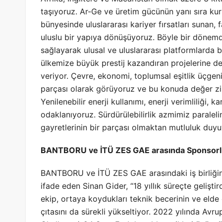
taşıyoruz. Ar-Ge ve üretim gücünün yanı sıra kur
bünyesinde uluslararası kariyer fırsatları sunan, fa
uluslu bir yapıya dönüşüyoruz. Böyle bir dönemde,
sağlayarak ulusal ve uluslararası platformlarda
ülkemize büyük prestij kazandıran projelerine 
veriyor. Çevre, ekonomi, toplumsal eşitlik üçgenin
parçası olarak görüyoruz ve bu konuda değer zi
Yenilenebilir enerji kullanımı, enerji verimliliği, k
odaklanıyoruz. Sürdürülebilirlik azmimiz paralel
gayretlerinin bir parçası olmaktan mutluluk duyu
BANTBORU ve İTÜ ZES GAE arasında Sponsorluk
BANTBORU ve İTÜ ZES GAE arasındaki iş birliğini
ifade eden Sinan Gider, “18 yıllık süreçte gelişti
ekip, ortaya koydukları teknik becerinin ve elde e
çıtasını da sürekli yükseltiyor. 2022 yılında Av