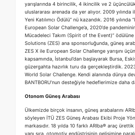
yarışlarında 4 birincilik, 4 ikincilik ve 2 üçünc
uluslararası arenada da yer alıyor. 2009 yılında i
Yeni Katılımcı Ödülü” nü kazandık. 2016 yılında
European Solar Challenge’a, 2020’de pandeminin 
Mücadeleci Takım (Spirit of the Event)” ödülüne 
Solutions (ZES) ana sponsorluğunda, güneş arabas
ZES X ile European Solar Challenge yarışını üçün
kapsamında, İstanbul’dan başlayarak Bursa, Eskiş
güzergahta hazırlık turu da gerçekleştirdik. 2023
World Solar Challenge. Kendi alanında dünya dev
BANTBORU’nun desteğiyle hedeflerimize daha da
Otonom Güneş Arabası
Ülkemizde birçok insanın, güneş arabalarını ARIba
söyleyen İTÜ ZES Güneş Arabası Ekibi Proje Yönet
markasıdır. 18 yılda 10 farklı ARIba® araç ürettik 
yanı sıra, otomotiv endüstrisinin gelişimine par