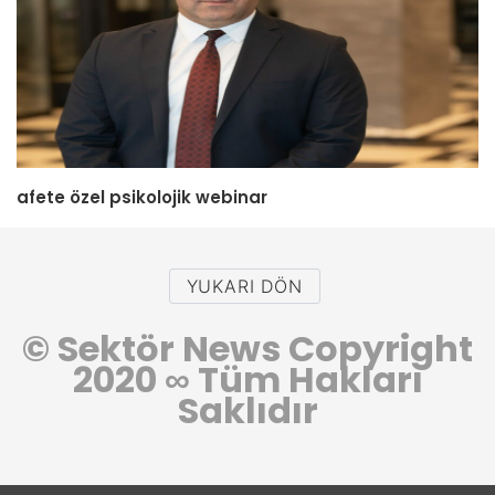
afete özel psikolojik webinar
YUKARI DÖN
© Sektör News Copyright
2020
∞
Tüm Hakları
Saklıdır