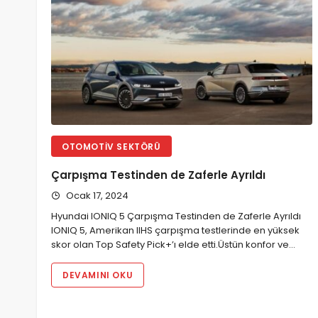
OTOMOTIV SEKTÖRÜ
Çarpışma Testinden de Zaferle Ayrıldı
Ocak 17, 2024
Hyundai IONIQ 5 Çarpışma Testinden de Zaferle Ayrıldı
IONIQ 5, Amerikan IIHS çarpışma testlerinde en yüksek
skor olan Top Safety Pick+’ı elde etti.Üstün konfor ve…
DEVAMINI OKU