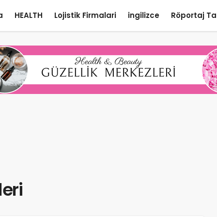
a
HEALTH
Lojistik Firmalari
ingilizce
Röportaj Ta
eri