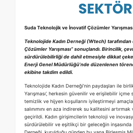
Suda Teknolojik ve İnovatif Çözümler Yarışması
Teknolojide Kadın Derneği (Wtech) tarafından 
Çözümler Yarışması” sonuçlandı. Birincilik, 
sürdürülebilirliği de dahil etmesiyle dikkat çeke
Enerji Genel Müdürlüğü’nde düzenlenen törend
ekibine takdim edildi.
Teknolojide Kadın Derneği’nin paydaşları ile birl
Yarışması’, herkesin güvenilir ve erişilebilir içm
temizlik ve hijyen koşullarını iyileştirmeyi amaçla
salınımını en aza indirerek su kalitesini artırmak
geçirildi. Kadın girişimcilerin teknoloji ve inovas
sürdürülebilir ve eşitlikçi bir geleceğin inşasınd
Derneği, kurulduğu günden bu yana Birleşmiş Mil