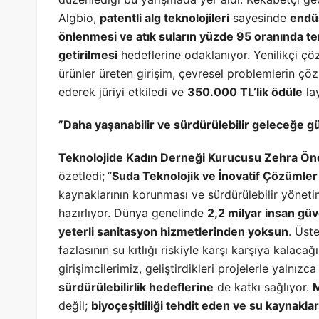
Algbio,
patentli alg teknolojileri
sayesinde
endüs
önlenmesi ve atık suların yüzde 95 oranında tem
getirilmesi
hedeflerine odaklanıyor. Yenilikçi çöz
ürünler üreten girişim, çevresel problemlerin çö
ederek jüriyi etkiledi ve
350.000 TL’lik ödüle
lay
”Daha yaşanabilir ve sürdürülebilir geleceğe gü
Teknolojide Kadın Derneği Kurucusu Zehra Ön
özetledi;
“
Suda Teknolojik ve İnovatif Çözümler
kaynaklarının korunması ve sürdürülebilir yönetim
hazırlıyor. Dünya genelinde
2,2 milyar insan güv
yeterli sanitasyon hizmetlerinden yoksun
. Üst
fazlasının su kıtlığı riskiyle karşı karşıya kalaca
girişimcilerimiz, geliştirdikleri projelerle yalnızc
sürdürülebilirlik hedeflerine
de katkı sağlıyor.
M
değil;
biyoçeşitliliği tehdit eden ve su kaynaklar