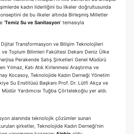
şimlerde kadın liderliğini bu ilkeler doğrultusunda
nseptini de bu ilkeler altında Birleşmiş Milletler
e ‘
Temiz Su ve Sanitasyon
’ temasıyla
ijital Transformasyon ve Bilişim Teknolojileri
 ve Toplum Bilimleri Fakültesi Dekanı Deniz Ülke
rjisa Perakende Satış Şirketleri Genel Müdürü
en Yılmaz, Katı Atık Kirlenmesi Araştırma ve
Günay Kocasoy, Teknolojide Kadın Derneği Yönetim
iye Su Enstitüsü Başkanı Prof. Dr. Lütfi Akça ve
l Müdür Yardımcısı Tuğba Çörtelekoğlu yer aldı.
tasyon alanında teknolojik çözümler sunan
 kurulan şirketler, Teknolojide Kadın Derneği’nin
eçen yarışmanın kazananı
Algbio
oldu.