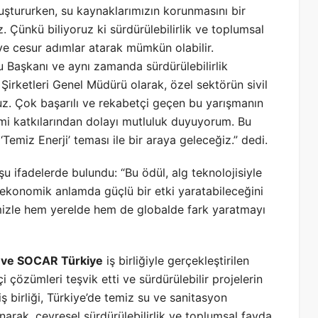
uştururken, su kaynaklarımızın korunmasını bir
. Çünkü biliyoruz ki sürdürülebilirlik ve toplumsal
 ve cesur adımlar atarak mümkün olabilir.
u Başkanı ve aynı zamanda sürdürülebilirlik
irketleri Genel Müdürü olarak, özel sektörün sivil
z. Çok başarılı ve rekabetçi geçen bu yarışmanın
imi katkılarından dolayı mutluluk duyuyorum. Bu
‘Temiz Enerji’ teması ile bir araya geleceğiz.” dedi.
li şu ifadelerde bulundu: “Bu ödül, alg teknolojisiyle
ekonomik anlamda güçlü bir etki yaratabileceğini
bimizle hem yerelde hem de globalde fark yaratmayı
i ve SOCAR Türkiye
iş birliğiyle gerçekleştirilen
 çözümleri teşvik etti ve sürdürülebilir projelerin
ş birliği, Türkiye’de temiz su ve sanitasyon
sunarak, çevresel sürdürülebilirlik ve toplumsal fayda