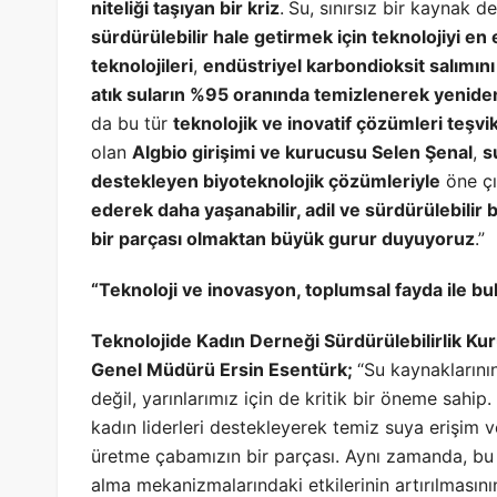
niteliği taşıyan bir kriz
.
Su, sınırsız bir kaynak de
sürdürülebilir hale getirmek için teknolojiyi en 
teknolojileri
,
endüstriyel karbondioksit salımını
atık suların %95 oranında temizlenerek yenide
da bu tür
teknolojik ve inovatif çözümleri teşv
olan
Algbio girişimi ve kurucusu Selen Şenal
,
s
destekleyen biyoteknolojik çözümleriyle
öne çı
ederek daha yaşanabilir, adil ve sürdürülebilir b
bir parçası olmaktan büyük gurur duyuyoruz
.”
“Teknoloji ve inovasyon, toplumsal fayda ile b
Teknolojide Kadın Derneği Sürdürülebilirlik Kur
Genel Müdürü Ersin Esentürk;
“Su kaynaklarını
değil, yarınlarımız için de kritik bir öneme sahi
kadın liderleri destekleyerek temiz suya erişim 
üretme çabamızın bir parçası. Aynı zamanda, bu p
alma mekanizmalarındaki etkilerinin artırılması