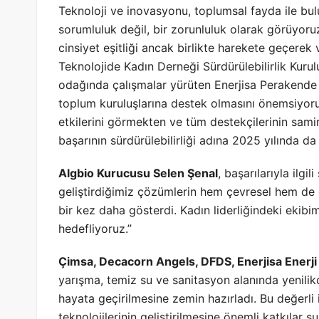
Teknoloji ve inovasyonu, toplumsal fayda ile bul
sorumluluk değil, bir zorunluluk olarak görüyoruz
cinsiyet eşitliği ancak birlikte harekete geçerek
Teknolojide Kadın Derneği Sürdürülebilirlik Kurul
odağında çalışmalar yürüten Enerjisa Perakende Ş
toplum kuruluşlarına destek olmasını önemsiyoru
etkilerini görmekten ve tüm destekçilerinin sam
başarının sürdürülebilirliği adına 2025 yılında da 
Algbio Kurucusu Selen Şenal
, başarılarıyla ilgi
geliştirdiğimiz çözümlerin hem çevresel hem de 
bir kez daha gösterdi. Kadın liderliğindeki eki
hedefliyoruz.”
Çimsa, Decacorn Angels, DFDS, Enerjisa Enerj
yarışma, temiz su ve sanitasyon alanında yenilikçi
hayata geçirilmesine zemin hazırladı. Bu değerli i
teknolojilerinin geliştirilmesine önemli katkılar 