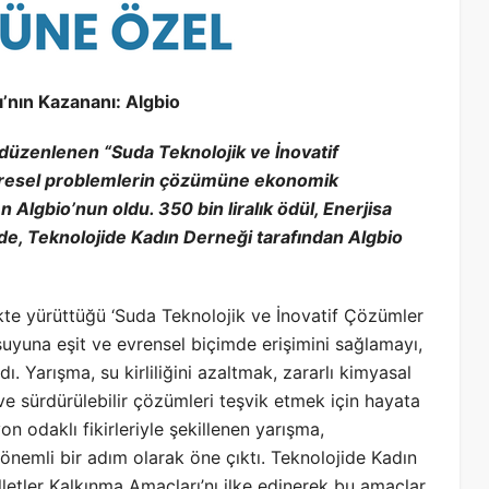
’nın Kazananı: Algbio
düzenlenen “Suda Teknolojik ve İnovatif
çevresel problemlerin çözümüne ekonomik
n Algbio’nun oldu. 350 bin liralık ödül, Enerjisa
e, Teknolojide Kadın Derneği tarafından Algbio
ikte yürüttüğü ‘Suda Teknolojik ve İnovatif Çözümler
e suyuna eşit ve evrensel biçimde erişimini sağlamayı,
dı. Yarışma, su kirliliğini azaltmak, zararlı kimyasal
 ve sürdürülebilir çözümleri teşvik etmek için hayata
yon odaklı fikirleriyle şekillenen yarışma,
a önemli bir adım olarak öne çıktı. Teknolojide Kadın
letler Kalkınma Amaçları’nı ilke edinerek bu amaçlar