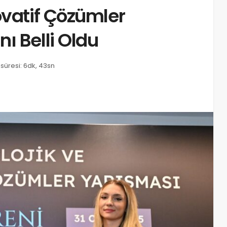
ovatif Çözümler
ı Belli Oldu
üresi: 6dk, 43sn