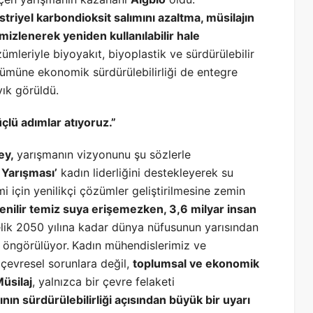
triyel karbondioksit salımını azaltma, müsilajın
izlenerek yeniden kullanılabilir hale
ümleriyle biyoyakıt, biyoplastik ve sürdürülebilir
zümüne ekonomik sürdürülebilirliği de entegre
ık görüldü.
çlü adımlar atıyoruz.”
ey,
yarışmanın vizyonunu şu sözlerle
 Yarışması’
kadın liderliğini destekleyerek su
i için yenilikçi çözümler geliştirilmesine zemin
enilir temiz suya erişemezken, 3,6 milyar insan
elik 2050 yılına kadar dünya nüfusunun yarısından
ğı öngörülüyor.
Kadın mühendislerimiz ve
a çevresel sorunlara değil,
toplumsal ve ekonomik
üsilaj
, yalnızca bir çevre felaketi
ının sürdürülebilirliği açısından büyük bir uyarı