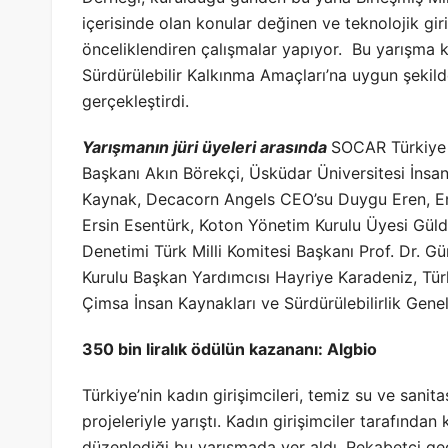
içerisinde olan konular değinen ve teknolojik giri
önceliklendiren çalışmalar yapıyor. Bu yarışma ko
Sürdürülebilir Kalkınma Amaçları’na uygun şekild
gerçekleştirdi.
Yarışmanın jüri üyeleri arasında
SOCAR Türkiye D
Başkanı Akın Börekçi, Üsküdar Üniversitesi İnsan
Kaynak, Decacorn Angels CEO’su Duygu Eren, Ene
Ersin Esentürk, Koton Yönetim Kurulu Üyesi Güld
Denetimi Türk Milli Komitesi Başkanı Prof. Dr. 
Kurulu Başkan Yardımcısı Hayriye Karadeniz, Türk
Çimsa İnsan Kaynakları ve Sürdürülebilirlik Gene
350 bin liralık ödülün kazananı: Algbio
Türkiye’nin kadın girişimcileri, temiz su ve sani
projeleriyle yarıştı. Kadın girişimciler tarafından
düzenlediği bu yarışmada yer aldı. Rekabetçi g