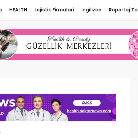
a
HEALTH
Lojistik Firmalari
ingilizce
Röportaj Ta