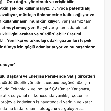
ğil.
Onu doğru yönetmek ve erişilebilir,
etkin şekilde kullanmalıyız
. Dünyada
patentli alg
 azaltıyor, müsilajın önlenmesine katkı sağlıyor ve
n kullanılmasını mümkün kılıyor
. Yarışmamız tam
ik etmeyi amaçlıyor
. Bu yıl yarışmamızda birinci
u kirliliğini azaltan ve sürdürülebilir üretimi
ktı.
Yenilikçi ve teknoloji odaklı çözümleri teşvik
ir dünya için güçlü adımlar atıyor ve bu başarıların
uluşuyor”
ulu Başkanı ve Enerjisa Perakende Satış Şirketleri
n sürdürülebilir yönetimi, sadece bugünümüz için
p. Suda Teknolojik ve İnovatif Çözümler Yarışması,
ve atık su yönetimi konusunda yenilikçi çözümler
rojeyle kadınların iş hayatındaki yerinin ve karar
nın da ne kadar önemli olduğunu vurguluyoruz.