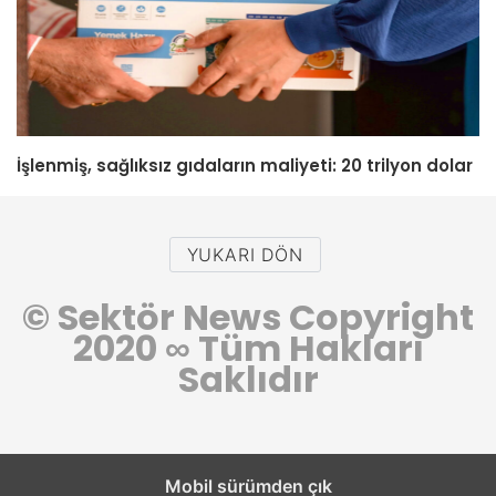
İşlenmiş, sağlıksız gıdaların maliyeti: 20 trilyon dolar
YUKARI DÖN
© Sektör News Copyright
2020
∞
Tüm Hakları
Saklıdır
Mobil sürümden çık