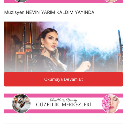
Müzisyen NEVİN YARIM KALDIM YAYINDA
Okumaya Devam Et
Müzisyen nevin
Nevin, 3 Kasım 1988 yılında Bursa’da doğdu. İlk tekli
çalışması “Kiralık Aşk” la çıkış yaptı.5 senelik bir
aradan sonra “Yarım Kaldım” teklisiyle müzik