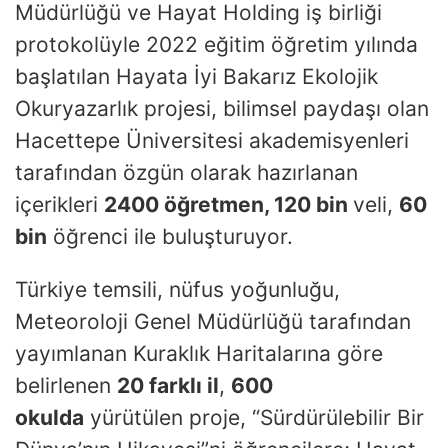
Müdürlüğü ve Hayat Holding iş birliği
protokolüyle 2022 eğitim öğretim yılında
başlatılan Hayata İyi Bakarız Ekolojik
Okuryazarlık projesi, bilimsel paydaşı olan
Hacettepe Üniversitesi akademisyenleri
tarafından özgün olarak hazırlanan
içerikleri
2400 öğretmen, 120 bin
veli,
60
bin
öğrenci ile buluşturuyor.
Türkiye temsili, nüfus yoğunluğu,
Meteoroloji Genel Müdürlüğü tarafından
yayımlanan Kuraklık Haritalarına göre
belirlenen
20 farklı il
,
600
okulda
yürütülen proje, “Sürdürülebilir Bir