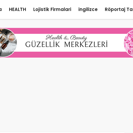
a
HEALTH
Lojistik Firmalari
ingilizce
Röportaj Ta