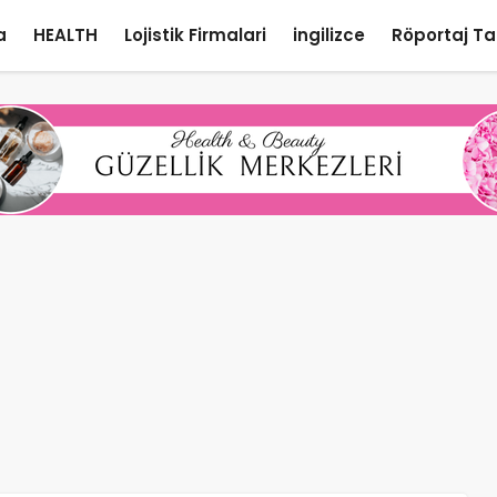
a
HEALTH
Lojistik Firmalari
ingilizce
Röportaj Ta