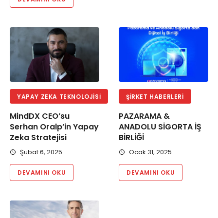
YAPAY ZEKA TEKNOLOJISI
ŞIRKET HABERLERI
MindDX CEO’su
PAZARAMA &
Serhan Oralp’in Yapay
ANADOLU SİGORTA İŞ
Zeka Stratejisi
BİRLİĞİ
Şubat 6, 2025
Ocak 31, 2025
DEVAMINI OKU
DEVAMINI OKU