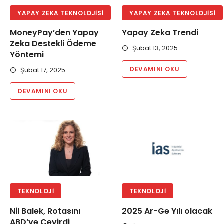
YAPAY ZEKA TEKNOLOJISI
YAPAY ZEKA TEKNOLOJISI
MoneyPay’den Yapay
Yapay Zeka Trendi
Zeka Destekli Ödeme
Şubat 13, 2025
Yöntemi
DEVAMINI OKU
Şubat 17, 2025
DEVAMINI OKU
TEKNOLOJI
TEKNOLOJI
Nil Balek, Rotasını
2025 Ar-Ge Yılı olacak
ABD’ye Çevirdi