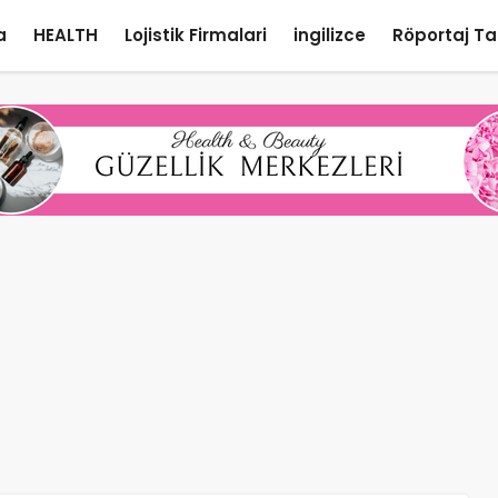
a
HEALTH
Lojistik Firmalari
ingilizce
Röportaj Ta