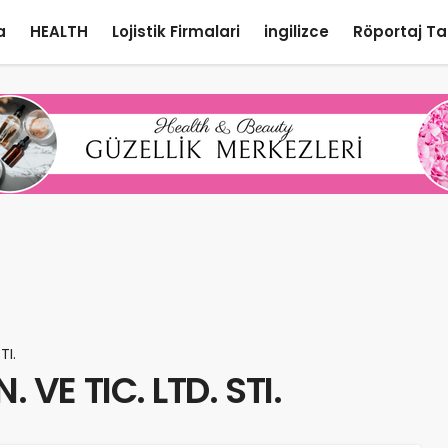
a
HEALTH
Lojistik Firmalari
ingilizce
Röportaj Ta
TI.
VE TIC. LTD. STI.