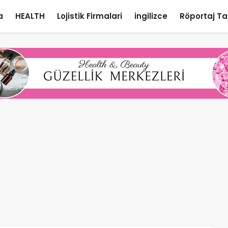
a
HEALTH
Lojistik Firmalari
ingilizce
Röportaj Ta