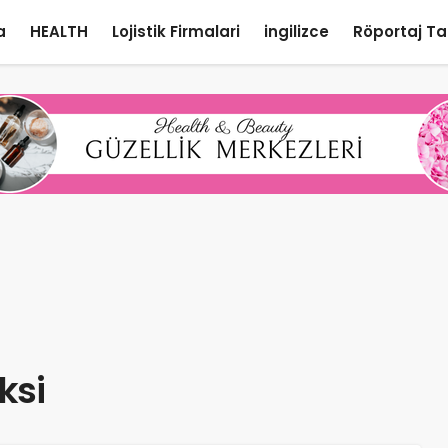
a
HEALTH
Lojistik Firmalari
ingilizce
Röportaj Ta
ksi