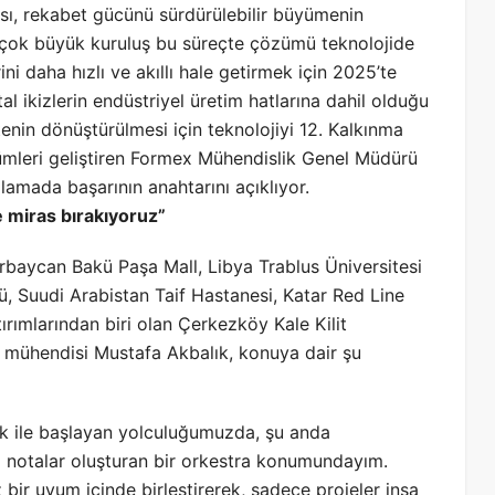
sı, rekabet gücünü sürdürülebilir büyümenin
irçok büyük kuruluş bu süreçte çözümü teknolojide
ni daha hızlı ve akıllı hale getirmek için 2025’te
al ikizlerin endüstriyel üretim hatlarına dahil olduğu
enin dönüştürülmesi için teknolojiyi 12. Kalkınma
özümleri geliştiren Formex Mühendislik Genel Müdürü
lamada başarının anahtarını açıklıyor.
e miras bırakıyoruz”
baycan Bakü Paşa Mall, Libya Trablus Üniversitesi
ü, Suudi Arabistan Taif Hastanesi, Katar Red Line
ırımlarından biri olan Çerkezköy Kale Kilit
ik mühendisi Mustafa Akbalık, konuya dair şu
 ile başlayan yolculuğumuzda, şu anda
ası notalar oluşturan bir orkestra konumundayım.
z bir uyum içinde birleştirerek, sadece projeler inşa