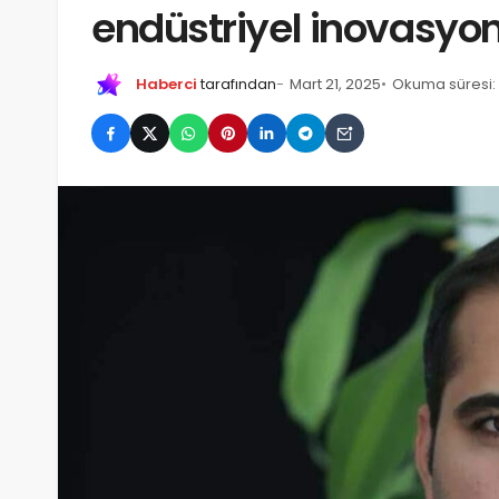
endüstriyel inovasyo
Haberci
tarafından
Mart 21, 2025
Okuma süresi: 