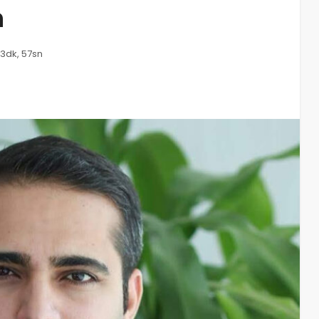
n
3dk, 57sn