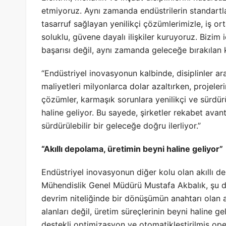
etmiyoruz. Aynı zamanda endüstrilerin standartla
tasarruf sağlayan yenilikçi çözümlerimizle, iş or
soluklu, güvene dayalı ilişkiler kuruyoruz. Bizim 
başarısı değil, aynı zamanda geleceğe bırakılan k
“Endüstriyel inovasyonun kalbinde, disiplinler ara
maliyetleri milyonlarca dolar azaltırken, projelerin 
çözümler, karmaşık sorunlara yenilikçi ve sürdürü
haline geliyor. Bu sayede, şirketler rekabet avant
sürdürülebilir bir geleceğe doğru ilerliyor.”
“Akıllı depolama, üretimin beyni haline geliyor”
Endüstriyel inovasyonun diğer kolu olan akıllı 
Mühendislik Genel Müdürü Mustafa Akbalık, şu d
devrim niteliğinde bir dönüşümün anahtarı olan
alanları değil, üretim süreçlerinin beyni haline g
destekli optimizasyon ve otomatikleştirilmiş ope