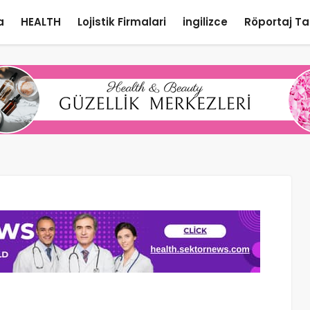
a
HEALTH
Lojistik Firmalari
ingilizce
Röportaj Ta