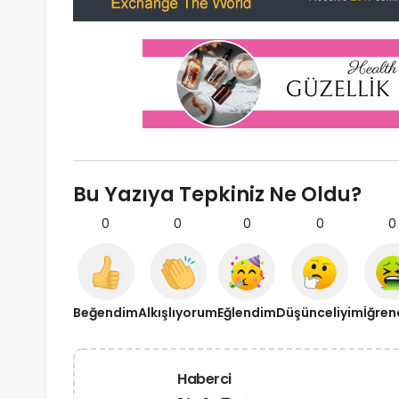
Bu Yazıya Tepkiniz Ne Oldu?
0
0
0
0
0
Beğendim
Alkışlıyorum
Eğlendim
Düşünceliyim
İğre
Haberci