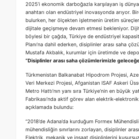
2025’i ekonomik darboğazla karşılayan iş dünya
anahtarı olan endüstriyel inovasyonda arıyor. B
bulurken, her ölçekten işletmenin üretim süreçleri
dijitale geçişmeye devam etmesi bekleniyor. Dijit
böylesi bir çağda, Türkiye de endüstriyel kapasit
Planı’na dahil ederken, disiplinler arası saha ç
Mustafa Akbalık, kurumlar için üretimde ve depo
“Disiplinler arası saha çözümlerimizle geleceğ
Türkmenistan Balkanabat Hipodrom Projesi, Azer
Veri Merkezi Projesi, Afganistan ISAF Askeri Üss
Metro Hattı’nın yanı sıra Türkiye’nin en büyük yat
Fabrikası’nda aktif görev alan elektrik-elektron
açıklamada bulundu:
“2018’de Adana’da kurduğum Formex Mühendislik
mühendisliğin sınırlarını zorlayan, disiplinler ar
Elektrik, mekanik ve inşaat disiplinlerini kusursu