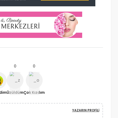
0
0
ndim
Üzüldüm
Çok Kızdım
YAZARIN PROFILI