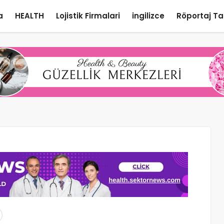
a
HEALTH
Lojistik Firmalari
ingilizce
Röportaj Ta