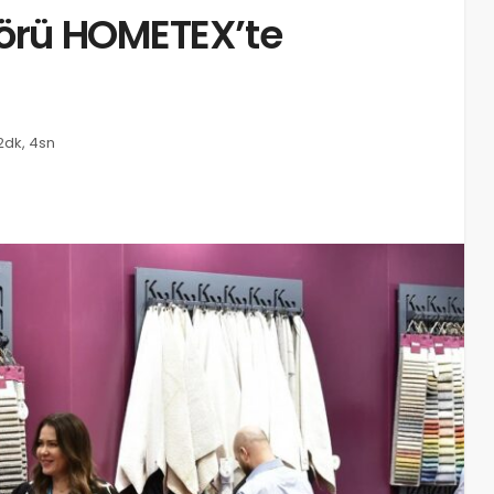
törü HOMETEX’te
2dk, 4sn