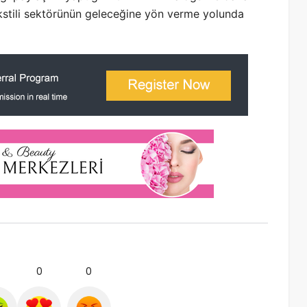
ekstili sektörünün geleceğine yön verme yolunda
0
0