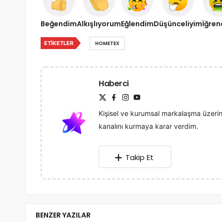
Beğendim
Alkışlıyorum
Eğlendim
Düşünceliyim
İğre
ETIKETLER
HOMETEX
Haberci
Kişisel ve kurumsal markalaşma üzerin
kanalını kurmaya karar verdim.
Takip Et
BENZER YAZILAR