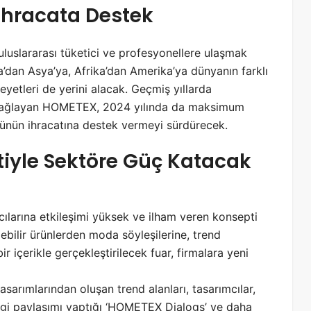
e İhracata Destek
 uluslararası tüketici ve profesyonellere ulaşmak
’dan Asya’ya, Afrika’dan Amerika’ya dünyanın farklı
yetleri de yerini alacak. Geçmiş yıllarda
kı sağlayan HOMETEX, 2024 yılında da maksimum
örünün ihracatına destek vermeyi sürdürecek.
iyle Sektöre Güç Katacak
cılarına etkileşimi yüksek ve ilham veren konsepti
ebilir ürünlerden moda söyleşilerine, trend
 içerikle gerçekleştirilecek fuar, firmalara yeni
asarımlarından oluşan trend alanları, tasarımcılar,
ilgi paylaşımı yaptığı ‘HOMETEX Dialogs’ ve daha